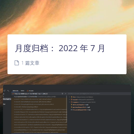
月度归档：
2022 年 7 月
1 篇文章