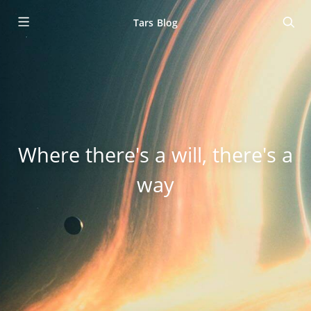
Tars Blog
Where there's a will, there's a
way