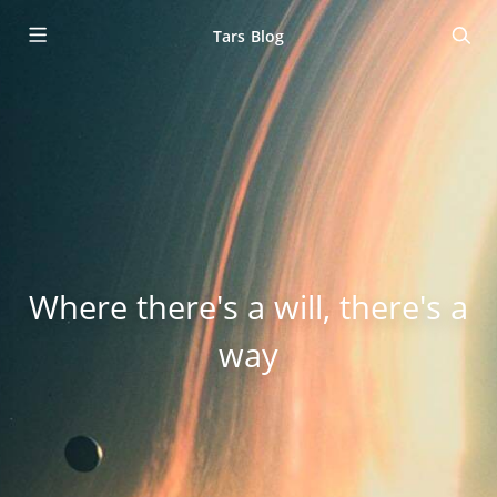
Tars Blog
Where there's a will, there's a
way