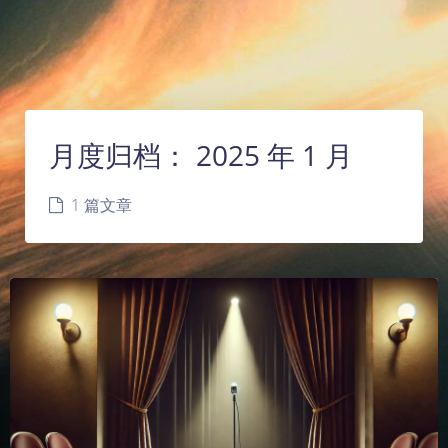
月度归档：
2025 年 1 月
1 篇文章