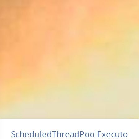
ScheduledThreadPoolExecuto