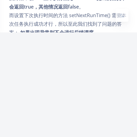
关闭
日落
暗化
灰度
会返回true，其他情况返回false
。
而设置下次执行时间的方法 setNextRunTime() 需要本
次任务执行成功才行，所以至此我们找到了问题的答
案：
如果出现异常则不会进行后续调度
。
后记
后来同事们发现在ScheduledThreadPoolExecutor 父
接口的scheduleAtFixedRate方法注释上有这么一段
（zulu java8）
Creates and executes a periodic action
that becomes enabled first after the given
initial delay, and subsequently with the
given period; that is executions will
commence after initialDelay then
initialDelay+period, then initialDelay + 2