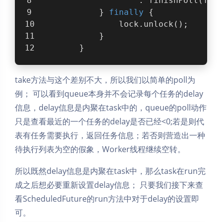
                    : finishPoll(fir
            } 
finally
 {
                lock.unlock();
            }
        }
take方法与这个差别不大，所以我们以简单的poll为
例； 可以看到queue本身并不会记录每个任务的delay
信息，delay信息是内聚在task中的，queue的poll动作
只是查看最近的一个任务的delay是否已经<0;若是则代
表有任务需要执行，返回任务信息；若否则营造出一种
待执行列表为空的假象，Worker线程继续空转。
所以既然delay信息是内聚在task中，那么task在run完
成之后想必要重新设置delay信息； 只要我们接下来查
看ScheduledFuture的run方法中对于delay的设置即
可。