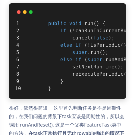
public
void
run
()
{
if
 (!canRunInCurrentRunS
                cancel(
false
);
else
if
 (!isPeriodic())
super
.run();
else
if
 (
super
.runAndRes
                setNextRunTime();
                reExecutePeriodic(ou
            }
        }
夜间模式
很好，依然很简短； 这里首先判断任务是不是周期性
Sans Serif
Serif
的，在我们问题的背景下task应该是周期性的，所以会
浅阴影
深阴影
调用 runAndReset(), 这是一个父类FeatureTask类中
的方法，
在task正常执行且无throwable抛出的情况下