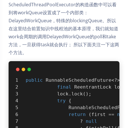
ScheduledThreadPoolExecutor的构造函数中可以看
到将workQueue设置成了一个内部类：
DelayedWorkQueue，特殊的blockingQueue。所以
在这里结合前置知识中线程池的基本原理，我们就知道
work会周期的调用DelayedWorkQueue的poll和take
方法，一旦获得task就会执行； 所以下面关注一下这两
个方法。
public
 RunnableScheduledFuture<?> p
final
 ReentrantLock lock
            lock.lock();
try
 {
                RunnableScheduledFut
return
 (first == 
nul
                    ? 
null