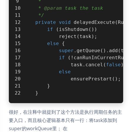
     *
     * 
@param
 task the task
     */
private
void
delayedExecute
(Runn
if
 (isShutdown())
            reject(task);
else
 {
super
.getQueue().add(tas
if
 (!canRunInCurrentRunS
                task.cancel(
false
);
else
                ensurePrestart();
        }
    }
很好，在注释中就提到了这个方法是执行周期任务的主
要入口，而且核心逻辑基本只有一行：将task添加到
super的workQueue里； 在