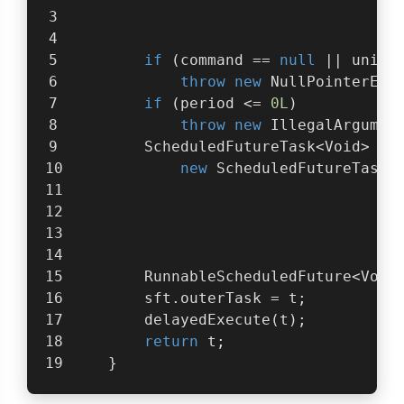
                                    
if
 (command == 
null
 || unit 
throw
new
 NullPointerExc
if
 (period <= 
0L
)
throw
new
 IllegalArgumen
        ScheduledFutureTask<Void> sf
new
 ScheduledFutureTask<
                                    
                                    
                                    
        RunnableScheduledFuture<Void
        sft.outerTask = t;
        delayedExecute(t);
return
 t;
    }